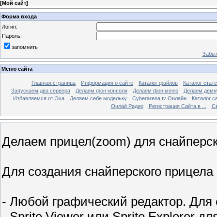
[
Мой сайт
]
Форма входа
Логин:
Пароль:
запомнить
Забыл
Меню сайта
Главная страница
Информация о сайте
Каталог файлов
Каталог стат
Запускаем два сервера
Делаем фон консоли
Делаем фон меню
Делаем демк
Избавляемся от Эха
Делаем себе модельку
Cyberarena.tv Онлайн
Каталог с
Онлай Радио
Регистрация Сайта в ...
С
Делаем прицел(zoom) для снайперс
Для создания снайперского прицел
- Любой графический редактор. Для
- Sprite Viewer или Sprite Explorer 